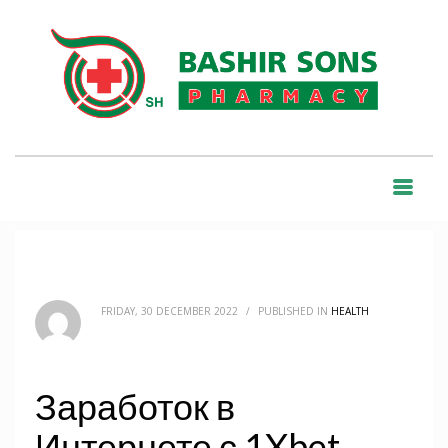
HOME
BLOG
HEALTH
ЗАРАБОТОК В ИНТЕРНЕТЕ С 1XBET ЗЕРКАЛО 2023: РАБОЧЕЕ ФАБРИКА
ЗЕРКАЛ
BLOG
FRIDAY, 30 DECEMBER 2022
/
PUBLISHED IN
HEALTH
Заработок в
Интернете с 1Xbet