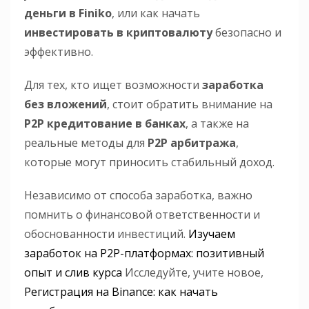
деньги в Finiko
, или как начать
инвестировать в криптовалюту
безопасно и
эффективно.
Для тех, кто ищет возможности
заработка
без вложений
, стоит обратить внимание на
P2P кредитование в банках
, а также на
реальные методы для
P2P арбитража
,
которые могут приносить стабильный доход.
Независимо от способа заработка, важно
помнить о финансовой ответственности и
обоснованности инвестиций.
Изучаем
заработок на P2P-платформах: позитивный
опыт и слив курса
Исследуйте, учите новое,
Регистрация на Binance: как начать