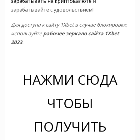
зарабатывать на криптовалюте
и
зарабатывайте с удовольствием!
Для доступа к сайту 1Xbet в случае блокировки,
используйте
рабочее зеркало сайта 1Xbet
2023
.
НАЖМИ СЮДА
ЧТОБЫ
ПОЛУЧИТЬ