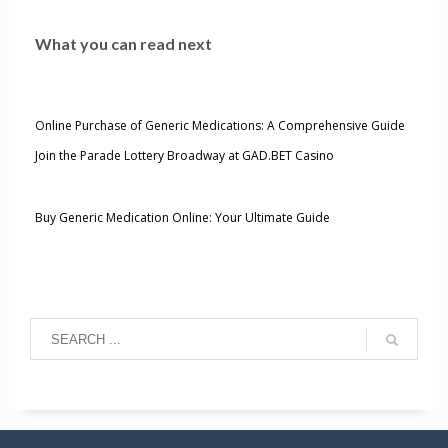
What you can read next
Online Purchase of Generic Medications: A Comprehensive Guide
Join the Parade Lottery Broadway at GAD.BET Casino
Buy Generic Medication Online: Your Ultimate Guide