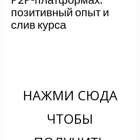
позитивный опыт и
слив курса
НАЖМИ СЮДА
ЧТОБЫ