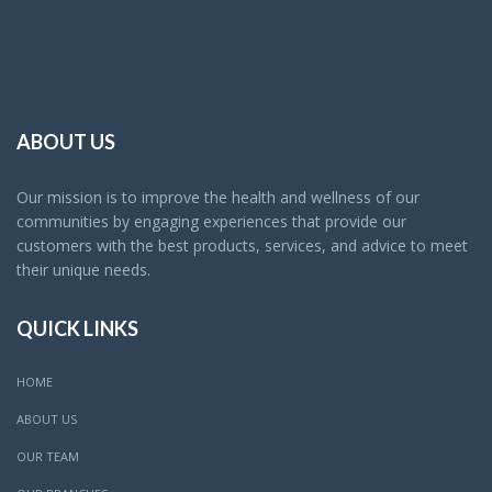
ABOUT US
Our mission is to improve the health and wellness of our
communities by engaging experiences that provide our
customers with the best products, services, and advice to meet
their unique needs.
QUICK LINKS
HOME
ABOUT US
OUR TEAM