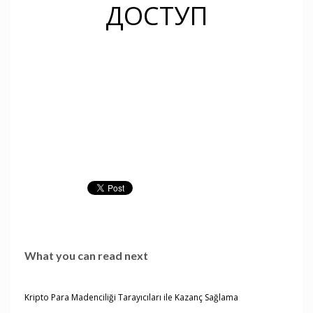
ДОСТУП
What you can read next
Kripto Para Madenciliği Tarayıcıları ile Kazanç Sağlama