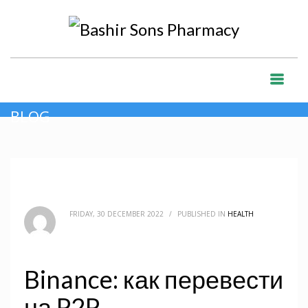
HOME
BLOG
HEALTH
BINANCE: КАК ПЕРЕВЕСТИ НА P2P
BLOG
FRIDAY, 30 DECEMBER 2022
/
PUBLISHED IN
HEALTH
Binance: как перевести
на P2P