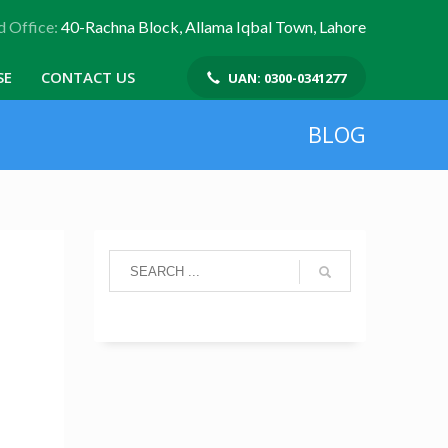
 Office:
40-Rachna Block, Allama Iqbal Town, Lahore
SE
CONTACT US
UAN: 0300-0341277
BLOG