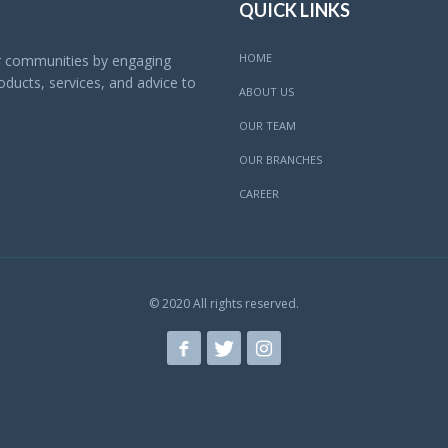
QUICK LINKS
HOME
ur communities by engaging
ducts, services, and advice to
ABOUT US
OUR TEAM
OUR BRANCHES
CAREER
© 2020 All rights reserved.