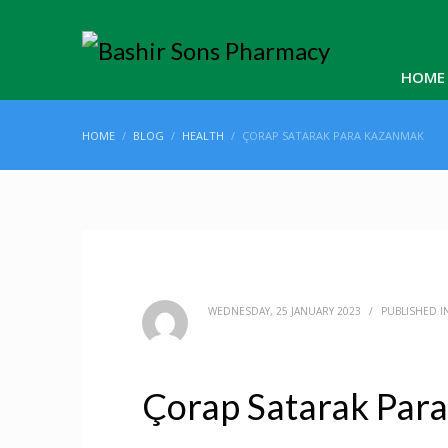
HOME
HOME
BLOG
HEALTH
ÇORAP SATARAK PARA KAZANMAK
WEDNESDAY, 25 JANUARY 2023
/
PUBLISHED I
Çorap Satarak Par