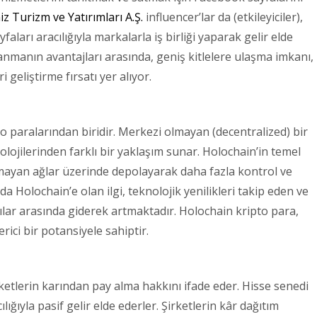
z Turizm ve Yatırımları A.Ş.
influencer’lar da (etkileyiciler),
aları aracılığıyla markalarla iş birliği yaparak gelir elde
nmanın avantajları arasında, geniş kitlelere ulaşma imkanı,
i geliştirme fırsatı yer alıyor.
 paralarından biridir. Merkezi olmayan (decentralized) bir
olojilerinden farklı bir yaklaşım sunar. Holochain’in temel
olmayan ağlar üzerinde depolayarak daha fazla kontrol ve
da Holochain’e olan ilgi, teknolojik yenilikleri takip eden ve
cılar arasında giderek artmaktadır. Holochain kripto para,
rici bir potansiyele sahiptir.
rketlerin karından pay alma hakkını ifade eder. Hisse senedi
ığıyla pasif gelir elde ederler. Şirketlerin kâr dağıtım