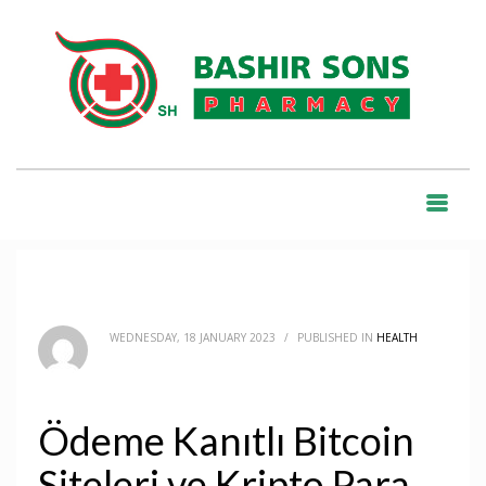
HOME
BLOG
HEALTH
ÖDEME KANITLI BITCOIN SITELERI VE KRIPTO PARA EKONOMISI
BLOG
WEDNESDAY, 18 JANUARY 2023
/
PUBLISHED IN
HEALTH
Ödeme Kanıtlı Bitcoin
Siteleri ve Kripto Para