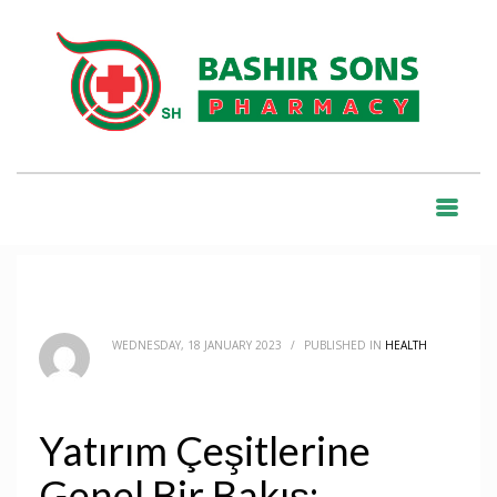
HOME
BLOG
HEALTH
YATIRIM ÇEŞITLERINE GENEL BIR BAKIŞ: ULUSLARARASI PORTFÖY
YATIRIMLARI PDF
BLOG
WEDNESDAY, 18 JANUARY 2023
/
PUBLISHED IN
HEALTH
Yatırım Çeşitlerine
Genel Bir Bakış: