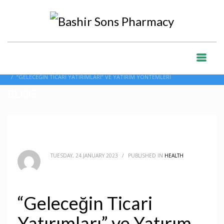
HOME
BLOG
HEALTH
“GELECEĞIN TICARI YATIRIMLARI” VE YATIRIM YÖNTEMLERI
BLOG
TUESDAY, 24 JANUARY 2023
/
PUBLISHED IN
HEALTH
“Geleceğin Ticari
Yatırımları” ve Yatırım